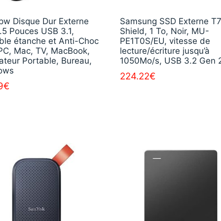
pw Disque Dur Externe
Samsung SSD Externe T
.5 Pouces USB 3.1,
Shield, 1 To, Noir, MU-
ble étanche et Anti-Choc
PE1T0S/EU, vitesse de
PC, Mac, TV, MacBook,
lecture/écriture jusqu’à
ateur Portable, Bureau,
1050Mo/s, USB 3.2 Gen 
ows
224.22
€
9
€