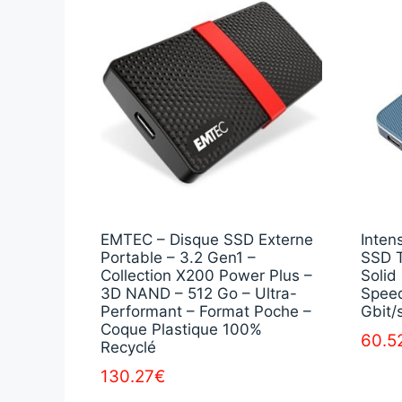
EMTEC – Disque SSD Externe
Inten
Portable – 3.2 Gen1 –
SSD T
Collection X200 Power Plus –
Solid
3D NAND – 512 Go – Ultra-
Speed
Performant – Format Poche –
Gbit/
Coque Plastique 100%
60.5
Recyclé
130.27
€