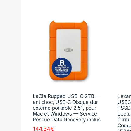
LaCie Rugged USB-C 2TB —
Lexar
antichoc, USB‑C Disque dur
USB3.
externe portable 2,5″, pour
PSSD 
Mac et Windows — Service
Lectu
Rescue Data Recovery inclus
écrit
Compa
144.34
€