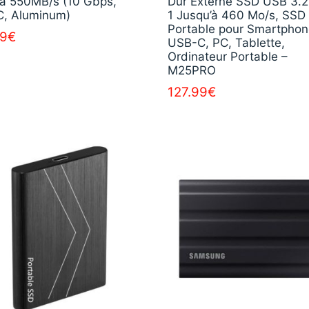
’à 550MB/s (10 Gbps,
Dur Externe SSD USB 3.
, Aluminum)
1 Jusqu’à 460 Mo/s, SSD
Portable pour Smartpho
99
€
USB-C, PC, Tablette,
Ordinateur Portable –
M25PRO
127.99
€