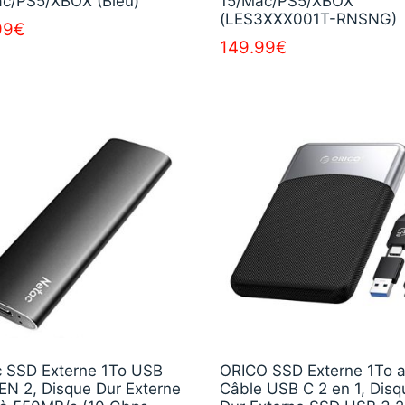
c/PS5/XBOX (Bleu)
15/Mac/PS5/XBOX
(LES3XXX001T-RNSNG)
99
€
149.99
€
 SSD Externe 1To USB
ORICO SSD Externe 1To 
EN 2, Disque Dur Externe
Câble USB C 2 en 1, Disq