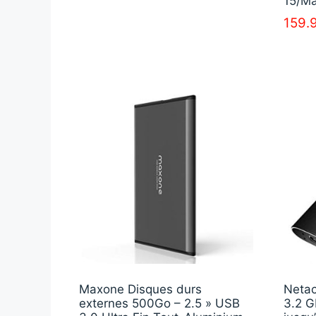
15/Ma
159.
Maxone Disques durs
Netac
externes 500Go – 2.5 » USB
3.2 G