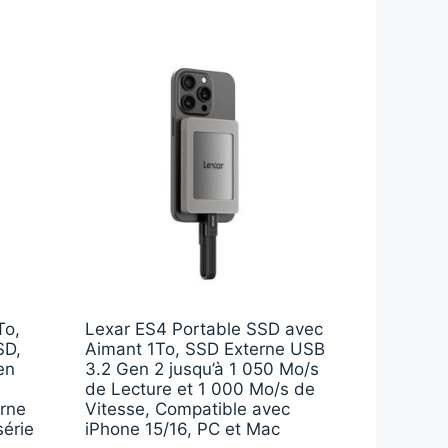
To,
Lexar ES4 Portable SSD avec
SD,
Aimant 1To, SSD Externe USB
en
3.2 Gen 2 jusqu’à 1 050 Mo/s
de Lecture et 1 000 Mo/s de
erne
Vitesse, Compatible avec
érie
iPhone 15/16, PC et Mac