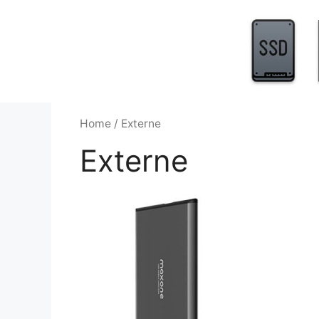
Aller
au
contenu
Home
/ Externe
Externe