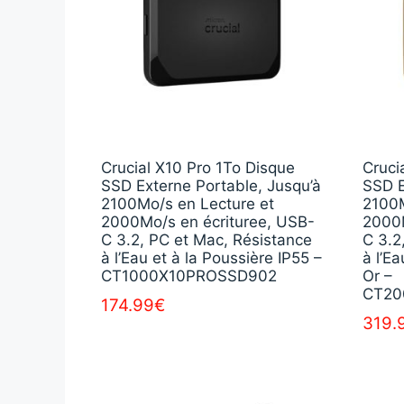
Crucial X10 Pro 1To Disque
Cruci
SSD Externe Portable, Jusqu’à
SSD E
2100Mo/s en Lecture et
2100M
2000Mo/s en écrituree, USB-
2000M
C 3.2, PC et Mac, Résistance
C 3.2
à l’Eau et à la Poussière IP55 –
à l’Ea
CT1000X10PROSSD902
Or –
CT20
174.99
€
319.