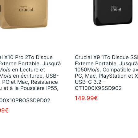
al X10 Pro 2To Disque
Crucial X9 1To Disque S
xterne Portable, Jusqu’à
Externe Portable, Jusqu’à
o/s en Lecture et
1050Mo/s, Compatible a
o/s en écrituree, USB-
PC, Mac, PlayStation et 
, PC et Mac, Résistance
USB-C 3.2 –
u et à la Poussière IP55,
CT1000X9SSD902
149.99
€
00X10PROSSD9D02
99
€