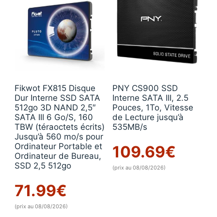
Fikwot FX815 Disque
PNY CS900 SSD
Dur Interne SSD SATA
Interne SATA III, 2.5
512go 3D NAND 2,5″
Pouces, 1To, Vitesse
SATA III 6 Go/S, 160
de Lecture jusqu’à
TBW (téraoctets écrits)
535MB/s
Jusqu’à 560 mo/s pour
Ordinateur Portable et
109.69
€
Ordinateur de Bureau,
SSD 2,5 512go
(prix au 08/08/2026)
71.99
€
(prix au 08/08/2026)